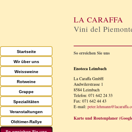
LA CARAFFA
Vini del Piemont
Startseite
So erreichen Sie uns
Wir über uns
Enoteca Leimbach
Weissweine
La Caraffa GmbH
Rotweine
Andwilerstrasse 1
8584 Leimbach
Grappe
Telefon: 071 642 24 33
Fax: 071 642 44 43
Spezialitäten
E-mail:
peter.lehmann@lacaraffa.
Veranstaltungen
Karte und Routenplaner (Googl
Oldtimer-Rallye
So erreichen Sie uns