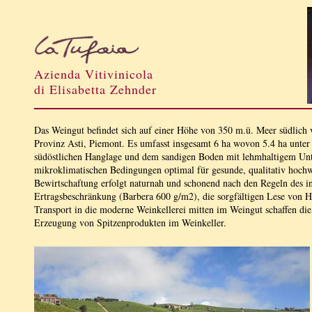
Azienda Vitivinicola
di Elisabetta Zehnder
Das Weingut befindet sich auf einer Höhe von 350 m.ü. Meer südlich 
Provinz Asti, Piemont. Es umfasst insgesamt 6 ha wovon 5.4 ha unter
südöstlichen Hanglage und dem sandigen Boden mit lehmhaltigem Unt
mikroklimatischen Bedingungen optimal für gesunde, qualitativ hochw
Bewirtschaftung erfolgt naturnah und schonend nach den Regeln des in
Ertragsbeschränkung (Barbera 600 g/m2), die sorgfältigen Lese von 
Transport in die moderne Weinkellerei mitten im Weingut schaffen die
Erzeugung von Spitzenprodukten im Weinkeller.