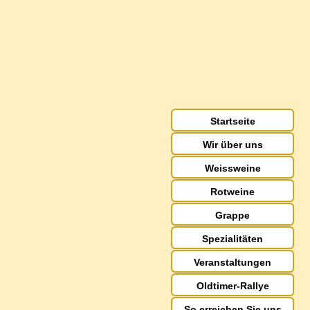
Startseite
Wir über uns
Weissweine
Rotweine
Grappe
Spezialitäten
Veranstaltungen
Oldtimer-Rallye
So erreichen Sie uns