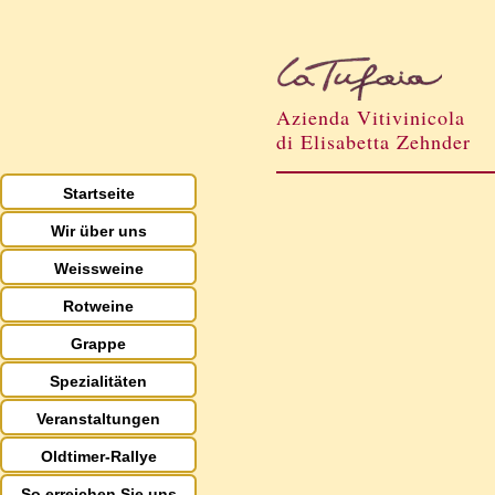
Azienda Vitivinicola
di Elisabetta Zehnder
Startseite
Wir über uns
Weissweine
Rotweine
Grappe
Spezialitäten
Veranstaltungen
Oldtimer-Rallye
So erreichen Sie uns