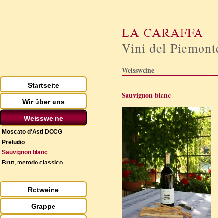
LA CARAFFA
Vini del Piemont
Weissweine
Startseite
Sauvignon blanc
Wir über uns
Weissweine
Moscato d‘Asti DOCG
Preludio
Sauvignon blanc
Brut, metodo classico
Rotweine
Grappe